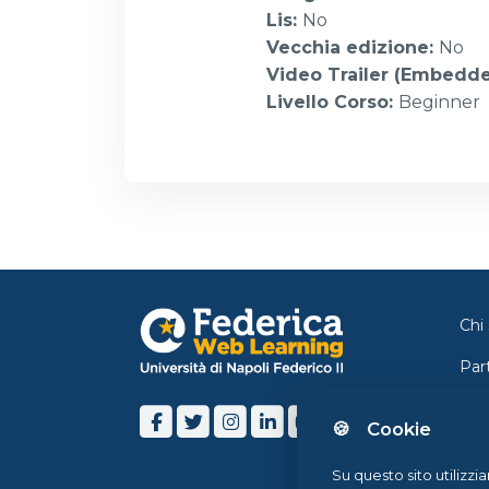
Lis
:
No
Vecchia edizione
:
No
Video Trailer (Embedd
Livello Corso
:
Beginner
Chi
Par
Con
🍪 Cookie
Ne
Su questo sito utilizzi