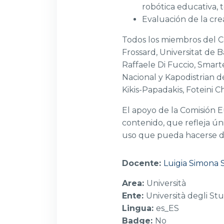
robótica educativa, 
Evaluación de la crea
Todos los miembros del C
Frossard, Universitat de B
Raffaele Di Fuccio, Smarte
Nacional y Kapodistrian de
Kikis-Papadakis, Foteini C
El apoyo de la Comisión 
contenido, que refleja ún
uso que pueda hacerse de
Docente:
Luigia Simona S
Area
:
Università
Ente
:
Università degli Stu
Lingua
:
es_ES
Badge
:
No