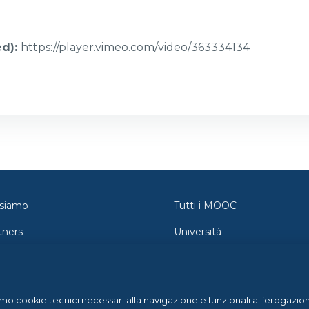
ed)
:
https://player.vimeo.com/video/363334134
 siamo
Tutti i MOOC
tners
Università
tatti
Orientamento
wsroom
Federica Pro
amo cookie tecnici necessari alla navigazione e funzionali all’erogazion