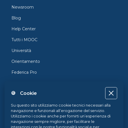
Newsroom
Blog
Help Center
Tutti i MOOC
Università
Orientamento
Federica Pro
FedericaX
🍪 Cookie
Federica Coursera
Accessibilità
Su questo sito utilizziamo cookie tecnici necessari alla
navigazione e funzionali all’erogazione del servizio.
Privacy
Utilizziamo i cookie anche per fornirti un’esperienza di
navigazione sempre migliore, per facilitare le
Termini e Condizioni
interazioni con le nostre funzionalità social e per