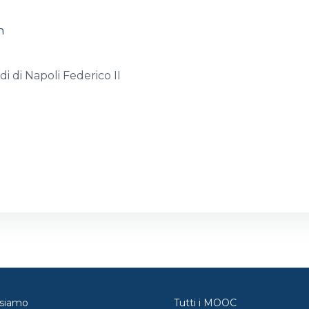
n
di di Napoli Federico II
 siamo
Tutti i MOOC