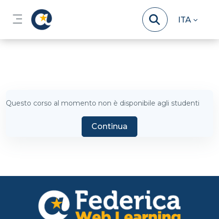
Vai al contenuto principale
ITA
Pannello laterale
Questo corso al momento non è disponibile agli studenti
Continua