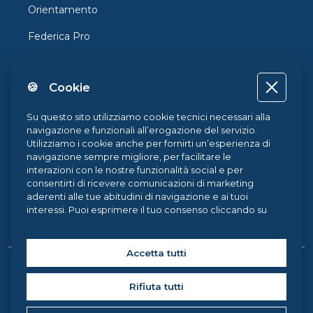
Orientamento
Federica Pro
FedericaX
🍪 Cookie
Federica Coursera
Accessibilità
Su questo sito utilizziamo cookie tecnici necessari alla
navigazione e funzionali all’erogazione del servizio.
Privacy
Utilizziamo i cookie anche per fornirti un’esperienza di
navigazione sempre migliore, per facilitare le
Termini e Condizioni
interazioni con le nostre funzionalità social e per
consentirti di ricevere comunicazioni di marketing
Cookie Policy
aderenti alle tue abitudini di navigazione e ai tuoi
interessi. Puoi esprimere il tuo consenso cliccando su
Cookie Center
ACCETTA TUTTI. Chiudendo il banner, continueranno ad
operare i soli cookie tecnici. Potrai sempre gestire le
tue preferenze accedendo al nostro
Cookie Center
e
Accetta tutti
ottenere maggiori informazioni sui cookie utilizzati,
Copyright © 2026 Federica Weblearning, all rights reserved. |
visitando la nostra
Cookie Policy
.
Rifiuta tutti
Federica Weblearning - Centro di Ateneo per l'Innovazione, la
Sperimentazione e la Diffusione della Didattica Multimediale