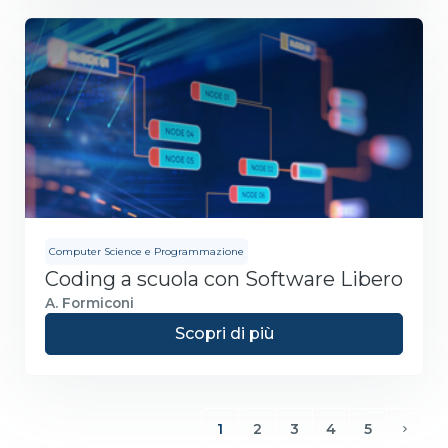
Computer Science e Programmazione
Coding a scuola con Software Libero
A. Formiconi
Scopri di più
1
2
3
4
5
(current)
Avant