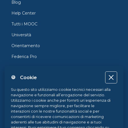
Blog
Help Center
Tutti i MOOC
Università
Orientamento
Federica Pro
FedericaX
🍪 Cookie
Federica Coursera
Accessibilità
Su questo sito utilizziamo cookie tecnici necessari alla
navigazione e funzionali all’erogazione del servizio.
Privacy
Utilizziamo i cookie anche per fornirti un’esperienza di
navigazione sempre migliore, per facilitare le
Termini e Condizioni
interazioni con le nostre funzionalità social e per
consentirti di ricevere comunicazioni di marketing
Cookie Policy
aderenti alle tue abitudini di navigazione e ai tuoi
interessi. Puoi esprimere il tuo consenso cliccando su