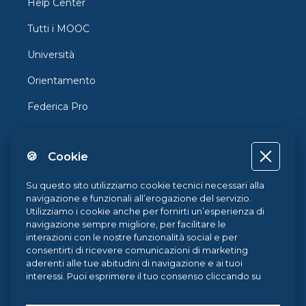
Help Center
Tutti i MOOC
Università
Orientamento
Federica Pro
FedericaX
🍪 Cookie
Federica Coursera
Accessibilità
Su questo sito utilizziamo cookie tecnici necessari alla
navigazione e funzionali all’erogazione del servizio.
Privacy
Utilizziamo i cookie anche per fornirti un’esperienza di
navigazione sempre migliore, per facilitare le
Termini e Condizioni
interazioni con le nostre funzionalità social e per
consentirti di ricevere comunicazioni di marketing
Cookie Policy
aderenti alle tue abitudini di navigazione e ai tuoi
interessi. Puoi esprimere il tuo consenso cliccando su
Cookie Center
ACCETTA TUTTI. Chiudendo il banner, continueranno ad
operare i soli cookie tecnici. Potrai sempre gestire le