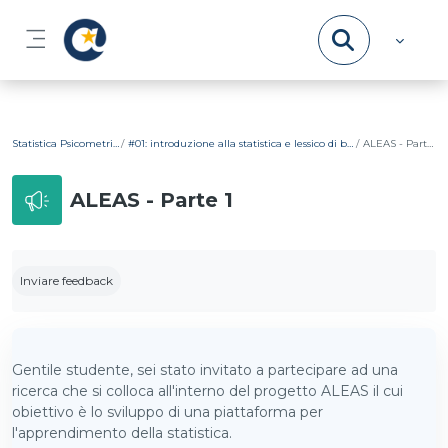
Vai al contenuto principale
Pannello laterale
Statistica Psicometrica
#01: introduzione alla statistica e lessico di base
ALEAS - Parte 1
ALEAS - Parte 1
Aggregazione dei criteri
Inviare feedback
Gentile studente, sei stato invitato a partecipare ad una
ricerca che si colloca all'interno del progetto ALEAS il cui
obiettivo è lo sviluppo di una piattaforma per
l'apprendimento della statistica.