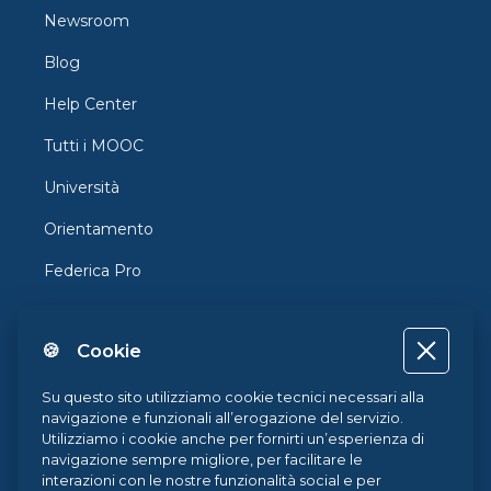
Newsroom
Blog
Help Center
Tutti i MOOC
Università
Orientamento
Federica Pro
FedericaX
🍪 Cookie
Federica Coursera
Accessibilità
Su questo sito utilizziamo cookie tecnici necessari alla
navigazione e funzionali all’erogazione del servizio.
Privacy
Utilizziamo i cookie anche per fornirti un’esperienza di
navigazione sempre migliore, per facilitare le
Termini e Condizioni
interazioni con le nostre funzionalità social e per