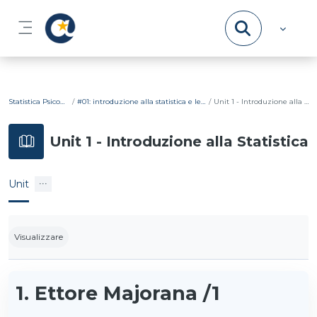
Vai al contenuto principale
Pannello laterale
Statistica Psicometrica
#01: introduzione alla statistica e lessico di base
Unit 1 - Introduzione alla Statistica
Unit 1 - Introduzione alla Statistica
Unit
Aggregazione dei criteri
Visualizzare
1. Ettore Majorana /1