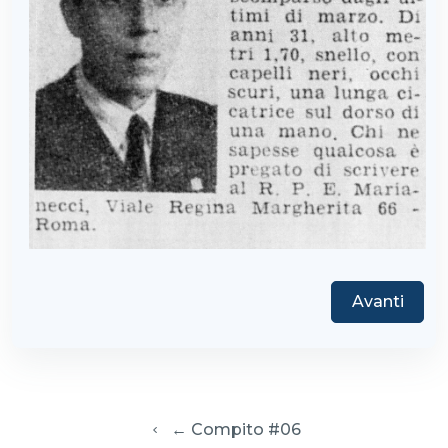
Avanti
  ← Compito #06