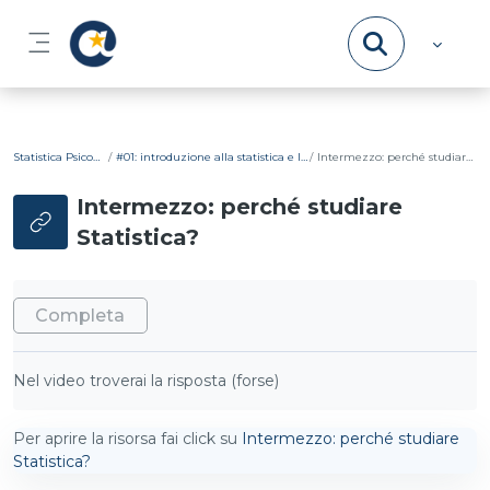
Vai al contenuto principale
Pannello laterale
Statistica Psicometrica
#01: introduzione alla statistica e lessico di base
Intermezzo: perché studiare Statistica?
Intermezzo: perché studiare
Statistica?
Aggregazione dei criteri
Completa
Nel video troverai la risposta (forse)
Per aprire la risorsa fai click su
Intermezzo: perché studiare
Statistica?