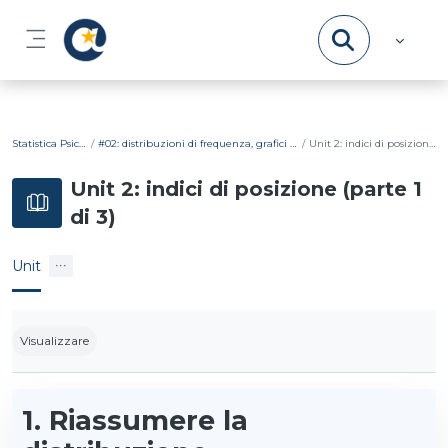
Vai al contenuto principale
Pannello laterale
Statistica Psicometrica
#02: distribuzioni di frequenza, grafici ed indici di posizione
Unit 2: indici di posizione (parte 1 di 3)
Unit 2: indici di posizione (parte 1
di 3)
Unit
Aggregazione dei criteri
Visualizzare
1. Riassumere la