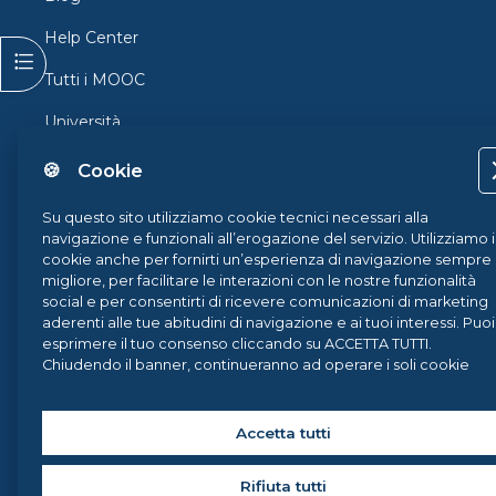
Help Center
Apri indice del corso
Tutti i MOOC
Università
Orientamento
🍪 Cookie
Federica Pro
Su questo sito utilizziamo cookie tecnici necessari alla
navigazione e funzionali all’erogazione del servizio. Utilizziamo i
FedericaX
cookie anche per fornirti un’esperienza di navigazione sempre
migliore, per facilitare le interazioni con le nostre funzionalità
Federica Coursera
social e per consentirti di ricevere comunicazioni di marketing
aderenti alle tue abitudini di navigazione e ai tuoi interessi. Puoi
Accessibilità
esprimere il tuo consenso cliccando su ACCETTA TUTTI.
Chiudendo il banner, continueranno ad operare i soli cookie
Privacy
tecnici. Potrai sempre gestire le tue preferenze accedendo al
nostro
Cookie Center
e ottenere maggiori informazioni sui
Termini e Condizioni
cookie utilizzati, visitando la nostra
Cookie Policy
.
Accetta tutti
Cookie Policy
Rifiuta tutti