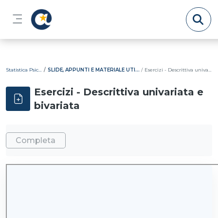
Vai al contenuto principale
Pannello laterale
Statistica Psicometrica
SLIDE, APPUNTI E MATERIALE UTILIZZATO A LEZIONE
Esercizi - Descrittiva univariata e bivariata
Esercizi - Descrittiva univariata e
bivariata
Aggregazione dei criteri
Completa